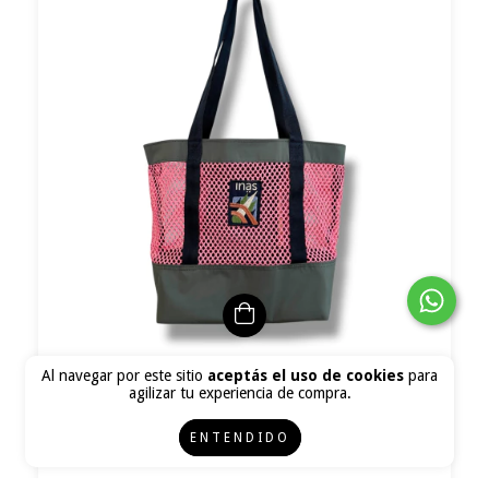
Al navegar por este sitio
aceptás el uso de cookies
para
Bolso Red - Verde
agilizar tu experiencia de compra.
$69.800
ENTENDIDO
$62.820
con
Transferencia o depósito