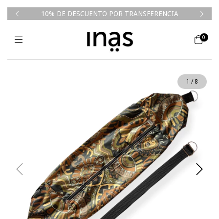
50k💥
10% DE DESCUENTO POR TRANSFERENCIA
0
1
/
8