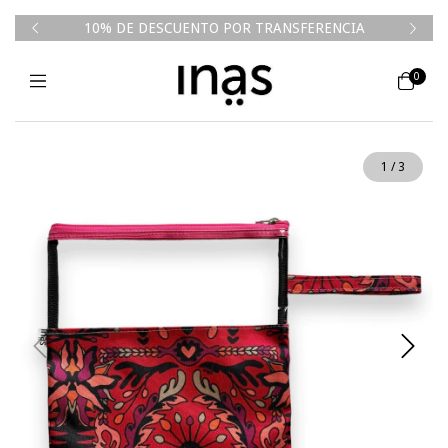
50k💥
10% DE DESCUENTO POR TRANSFERENCIA
0
1
/
3